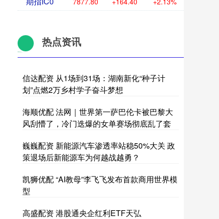
期指IC0
7877.80
+164.40
+2.13%
热点资讯
信达配资 从1场到31场：湖南新化“种子计
划”点燃2万乡村学子奋斗梦想
海顺优配 法网｜世界第一萨巴伦卡被巴黎大
风刮懵了，冷门迭爆的女单赛场彻底乱了套
巍巍配资 新能源汽车渗透率站稳50%大关 政
策退场后新能源车为何越战越勇？
凯狮优配 “AI教母”李飞飞发布首款商用世界模
型
高盛配资 港股通央企红利ETF天弘