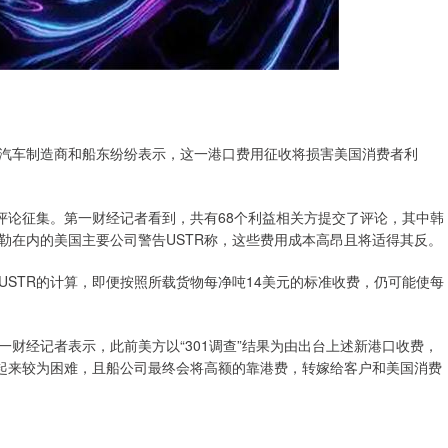
汽车制造商和船东纷纷表示，这一港口费用征收将损害美国消费者利
评论征集。第一财经记者看到，共有68个利益相关方提交了评论，其中韩
勒在内的美国主要公司警告USTR称，这些费用成本高昂且将适得其反。
STR的计算，即便按照所载货物每净吨14美元的标准收费，仍可能使每
财经记者表示，此前美方以“301调查”结果为由出台上述新港口收费，
实起来较为困难，且船公司最终会将高额的靠港费，转嫁给客户和美国消费