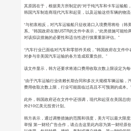
其原因在于，根据美方所制定的“对于纯汽车和卡车运输船
韩国汽车制造商现代汽车和起亚，以及运输这些车辆的物流公司现代
“与初衷相反，对汽车运输船只征收港口入境费用将给（韩
系。”韩国政府在致USTR的文件中表示，“此类措施可能
对该拟议措施的必要性和适当性进行慎重重新评估。”
“汽车行业已面临对汽车和零部件关税，”韩国政府在文件中
对参与非美国汽车运输的各方造成双重负担。”
该文件显示，韩方还要求将港口费用收取次数上限设定为每
“由于汽车运输行业依赖长期合同和多次大规模车辆运输，汽
费用收取次数上限，行业可能面临过高且不可预测的成本。
此外，韩国政府还在文件中还强调，现代和起亚在美国总统
外210亿美元投资计划。
韩方表示，通过调整措施的范围和强度，美方可以最大限度
举报 第一财经广告合作，请点击这里此内容为第一财经原
以使用，包括转载、摘编、复制或建立镜像。第一财经保留