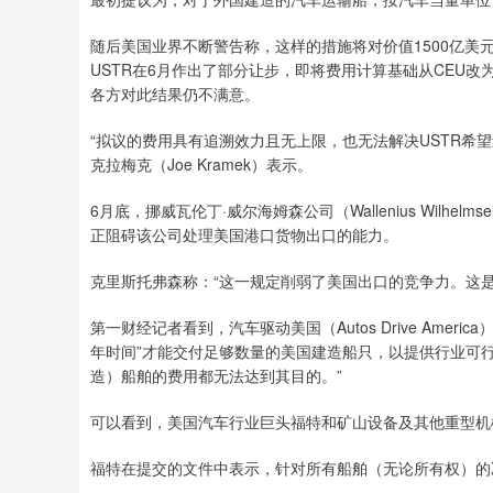
随后美国业界不断警告称，这样的措施将对价值1500亿
USTR在6月作出了部分让步，即将费用计算基础从CEU改为净吨
各方对此结果仍不满意。
“拟议的费用具有追溯效力且无上限，也无法解决USTR希
克拉梅克（Joe Kramek）表示。
6月底，挪威瓦伦丁·威尔海姆森公司（Wallenius Wilhelms
正阻碍该公司处理美国港口货物出口的能力。
克里斯托弗森称：“这一规定削弱了美国出口的竞争力。这是
第一财经记者看到，汽车驱动美国（Autos Drive Ame
年时间”才能交付足够数量的美国建造船只，以提供行业可
造）船舶的费用都无法达到其目的。”
可以看到，美国汽车行业巨头福特和矿山设备及其他重型机
福特在提交的文件中表示，针对所有船舶（无论所有权）的