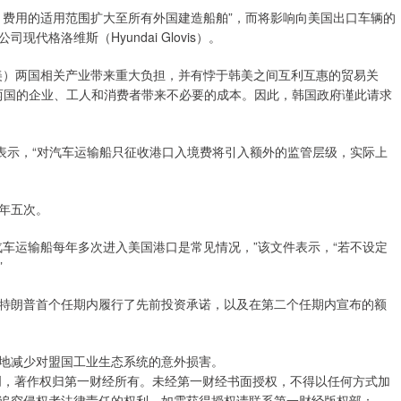
，费用的适用范围扩大至所有外国建造船舶”，而将影响向美国出口车辆的
格洛维斯（Hyundai Glovis）。
美）两国相关产业带来重大负担，并有悖于韩美之间互利互惠的贸易关
给两国的企业、工人和消费者带来不必要的成本。因此，韩国政府谨此请求
表示，“对汽车运输船只征收港口入境费将引入额外的监管层级，实际上
年五次。
车运输船每年多次进入美国港口是常见情况，”该文件表示，“若不设定
”
特朗普首个任期内履行了先前投资承诺，以及在第二个任期内宣布的额
地减少对盟国工业生态系统的意外损害。
创，著作权归第一财经所有。未经第一财经书面授权，不得以任何方式加
追究侵权者法律责任的权利。如需获得授权请联系第一财经版权部：