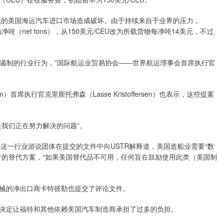
美元的美国海运汽车进口市场造成破坏。由于持续来自于业界的压力，
（net tons），从150美元/CEU改为所载货物每净吨14美元，不过
望遏制的行业行为，”国际航运业贸易协会——世界航运理事会首席执行官
en）首席执行官克里斯托弗森（Lasse Kristoffersen）也表示，这些提案
我们正在努力解决的问题”。
rica）这一行业游说团体在提交的文件中向USTR解释道，美国造船业需要“数
行的替代方案，“如果美国替代品不可用，任何旨在鼓励使用此类（美国制
械的净出口商卡特彼勒也提交了评论文件。
决定让福特和其他依赖美国汽车制造商承担了过多的负担。