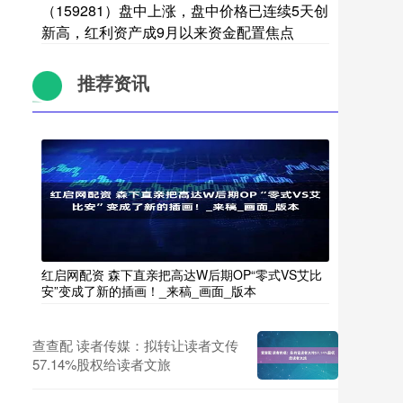
（159281）盘中上涨，盘中价格已连续5天创
新高，红利资产成9月以来资金配置焦点
推荐资讯
红启网配资 森下直亲把高达W后期OP“零式VS艾比
安”变成了新的插画！_来稿_画面_版本
查查配 读者传媒：拟转让读者文传
57.14%股权给读者文旅