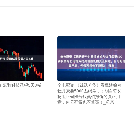
 宏和科技录得5天3板
全电配资 《锦绣芳华》看懂姨娘向
牡丹索要5000匹绢帛，才明白蒋长
扬阻止何惟芳找吴伯报仇的真正用
意，何母死得也不算冤！_母亲