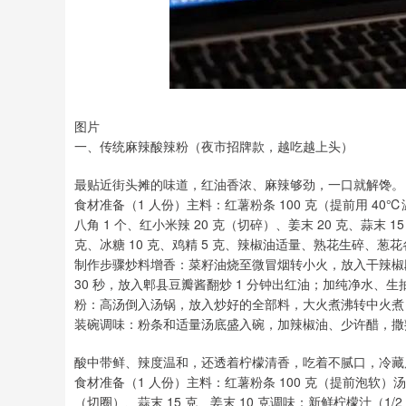
图片
一、传统麻辣酸辣粉（夜市招牌款，越吃越上头）
最贴近街头摊的味道，红油香浓、麻辣够劲，一口就解馋。
食材准备（1 人份）主料：红薯粉条 100 克（提前用 40℃温
八角 1 个、红小米辣 20 克（切碎）、姜末 20 克、蒜末 1
克、冰糖 10 克、鸡精 5 克、辣椒油适量、熟花生碎、葱花各
制作步骤炒料增香：菜籽油烧至微冒烟转小火，放入干辣椒
30 秒，放入郫县豆瓣酱翻炒 1 分钟出红油；加纯净水、
粉：高汤倒入汤锅，放入炒好的全部料，大火煮沸转中火煮 3
装碗调味：粉条和适量汤底盛入碗，加辣椒油、少许醋，撒
酸中带鲜、辣度温和，还透着柠檬清香，吃着不腻口，冷藏
食材准备（1 人份）主料：红薯粉条 100 克（提前泡软）汤底：
（切圈）、蒜末 15 克、姜末 10 克调味：新鲜柠檬汁（1/