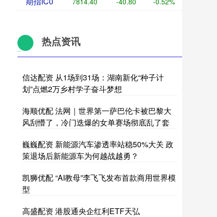
期指IC0
7814.40
-40.80
-0.52%
热点资讯
信达配资 从1场到31场：湖南新化“种子计
划”点燃2万乡村学子奋斗梦想
海顺优配 法网｜世界第一萨巴伦卡被巴黎大
风刮懵了，冷门迭爆的女单赛场彻底乱了套
巍巍配资 新能源汽车渗透率站稳50%大关 政
策退场后新能源车为何越战越勇？
凯狮优配 “AI教母”李飞飞发布首款商用世界模
型
高盛配资 港股通央企红利ETF天弘