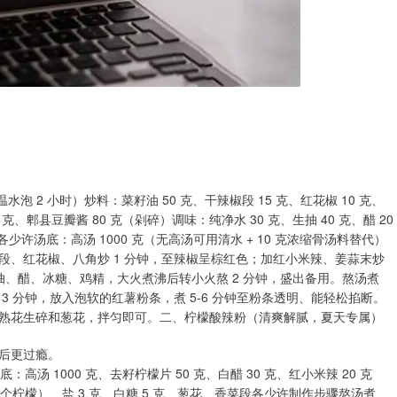
水泡 2 小时）炒料：菜籽油 50 克、干辣椒段 15 克、红花椒 10 克、
5 克、郫县豆瓣酱 80 克（剁碎）调味：纯净水 30 克、生抽 40 克、醋 20
少许汤底：高汤 1000 克（无高汤可用清水 + 10 克浓缩骨汤料替代）
段、红花椒、八角炒 1 分钟，至辣椒呈棕红色；加红小米辣、姜蒜末炒
生抽、醋、冰糖、鸡精，大火煮沸后转小火熬 2 分钟，盛出备用。熬汤煮
 分钟，放入泡软的红薯粉条，煮 5-6 分钟至粉条透明、能轻松掐断。
熟花生碎和葱花，拌匀即可。二、柠檬酸辣粉（清爽解腻，夏天专属）
后更过瘾。
高汤 1000 克、去籽柠檬片 50 克、白醋 30 克、红小米辣 20 克
2 个柠檬）、盐 3 克、白糖 5 克、葱花、香菜段各少许制作步骤熬汤煮