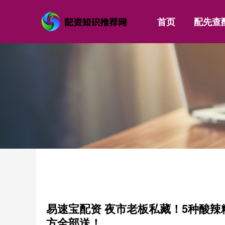
首页
配先查
易速宝配资 夜市老板私藏！5种酸辣
方全部送！