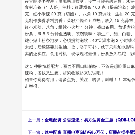
蒜香醇厚不冲鼻，搭配筋道粉条，每一口都裹满蒜香，无蒜
食材准备（1 人份）主料：红薯粉条 100 克（提前泡软）炒料
克、红小米辣 20 克（切圈）、八角 10 克调味：生抽 20 克
克制作步骤炒料提香：菜籽油烧至五成热，放入 15 克蒜末、
红小米辣、八角，继续小火炒 1 分钟，盛出备用。熬汤煮
粉条，煮 5-6 分钟至透明。装碗调味：加生抽、醋、白
键小贴士粉条泡发：必须提前泡软，40℃温水泡 2 小时或
太咸，后续还要加生抽、盐，淡了可补，咸了只能加水影响
卖的还实在。食用时机：现做现吃最佳，粉条放久易坨，影
这 5 种酸辣粉配方，覆盖不同口味偏好，不管是想吃重口
辣粉，省钱又过瘾，赶紧收藏起来试试吧！
如果你觉得有用，请多点赞、关注、转发，谢谢！！ 本站
击举报。
上一篇：
全电配资 公告速递：易方达黄金主题（QDII-LO
下一篇：
速牛配资 直播电商GMV破5万亿，店播占据半壁