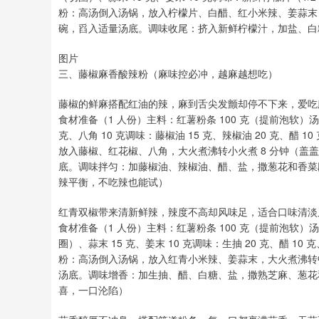
粉：高汤倒入汤锅，放入柠檬片、白醋、红小米辣、姜蒜末，
碗，舀入适量汤底。调味收尾：挤入新鲜柠檬汁，加盐、白糖
图片
三、藤椒麻香酸辣粉（麻味控必冲，越麻越想吃）
藤椒的鲜麻搭配红油的辣，麻到舌尖发颤却停不下来，爱吃
食材准备（1 人份）主料：红薯粉条 100 克（提前泡软）汤底：
克、八角 10 克调味：藤椒油 15 克、辣椒油 20 克、醋
放入藤椒、红花椒、八角，大火煮沸转小火煮 8 分钟（盖盖
底。调味拌匀：加藤椒油、辣椒油、醋、盐，撒葱花和香菜
辣平衡，不吃辣也能试）
红青双椒带来清新鲜辣，辣度不高却风味足，适合口味清淡
食材准备（1 人份）主料：红薯粉条 100 克（提前泡软）汤底
圈）、蒜末 15 克、姜末 10 克调味：生抽 20 克、醋 1
粉：高汤倒入汤锅，放入红青小米辣、姜蒜末，大火煮沸转中
汤底。调味增香：加生抽、醋、白糖、盐，撒熟芝麻、葱花
喜，一口沦陷）