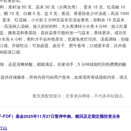
不欢者必试。
：菜籽油 50 克、蒜末 30 克（分两次用）、姜末 15 克、红花椒 10
、醋 10 克、白糖 5 克、盐 5 克、葱花、香菜段各少许汤底：高汤 1000
姜末、红花椒，小火炒 2 分钟至蒜末呈浅金黄色；加剩余 15 克蒜末、
粉：高汤倒入汤锅，放入炒好的料，大火煮沸转小火煮 4 分钟；放入红薯
糖、盐，撒葱花和香菜段，喜欢蒜香可额外加一勺蒜末，香味更浓。成功关
冷水泡 4 小时，煮时才不会外熟里生，也避免煮烂坨掉。汤底调味：别做
口感。升级吃法：可加卤蛋、卤豆干、肥牛卷等，口感更丰富，比外面
响筋道口感。
麻辣，还是清爽鲜酸，都能满足。在家动手，5 分钟就能吃到热腾腾的酸
仅提供存储服务，所有内容均由用户发布，如发现有害或侵权内容，请点
配先查配资提示：文章来自网络，不代表本站观点。
F-FOF）基金2025年11月27日暂停申购、赎回及定期定额投资业务
江山