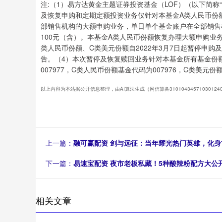
注:（1）易方达黄金主题证券投资基金（LOF）（以下简称
及恢复申购和定期定额投资业务仅针对本基金A类人民币份额
部销售机构的大额申购业务，单日单个基金账户在全部销售
100元（含）。本基金A类人民币份额恢复办理大额申购业
类人民币份额、C类美元份额自2022年3月7日起暂停申
告。（4）本次暂停及恢复赎回业务针对本基金所有基金份额
007977，C类人民币份额基金代码为007976，C类美元份额
以上内容为本站据公开信息整理，由AI算法生成（网信算备3101043457103012
上一篇：
融可赢配资 剑与远征：当年耀光热门英雄，化
下一篇：
易速宝配资 夜市老板私藏！5种酸辣粉配方大公
相关文章