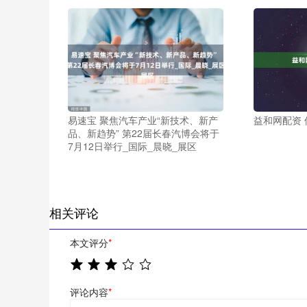
易速宝 聚焦汽车产业“新技术、新产
益和网配资
品、新趋势” 第22届长春汽博会将于
7月12日举行_国际_晨晓_展区
相关评论
本文评分
*
评论内容
*