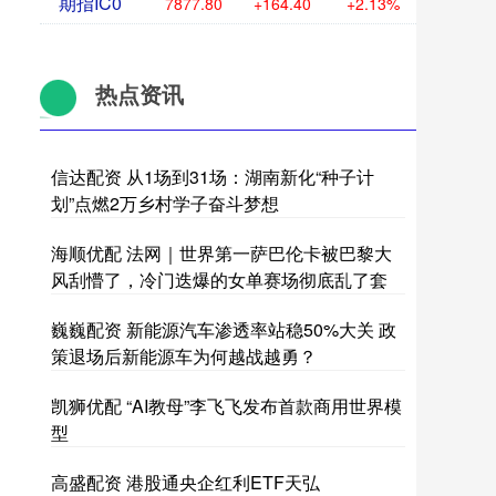
期指IC0
7877.80
+164.40
+2.13%
热点资讯
信达配资 从1场到31场：湖南新化“种子计
划”点燃2万乡村学子奋斗梦想
海顺优配 法网｜世界第一萨巴伦卡被巴黎大
风刮懵了，冷门迭爆的女单赛场彻底乱了套
巍巍配资 新能源汽车渗透率站稳50%大关 政
策退场后新能源车为何越战越勇？
凯狮优配 “AI教母”李飞飞发布首款商用世界模
型
高盛配资 港股通央企红利ETF天弘