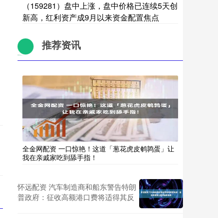
（159281）盘中上涨，盘中价格已连续5天创
新高，红利资产成9月以来资金配置焦点
推荐资讯
全金网配资 一口惊艳！这道「葱花虎皮鹌鹑蛋」让
我在亲戚家吃到舔手指！
怀远配资 汽车制造商和船东警告特朗
普政府：征收高额港口费将适得其反