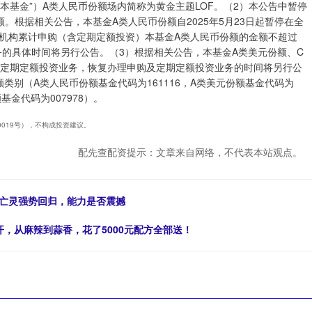
“本基金”）A类人民币份额场内简称为黄金主题LOF。（2）本公告中暂停
。根据相关公告，本基金A类人民币份额自2025年5月23日起暂停在全
机构累计申购（含定期定额投资）本基金A类人民币份额的金额不超过
务的具体时间将另行公告。（3）根据相关公告，本基金A类美元份额、C
购及定期定额投资业务，恢复办理申购及定期定额投资业务的时间将另行公
类别（A类人民币份额基金代码为161116，A类美元份额基金代码为
基金代码为007978）。
40019号），不构成投资建议。
配先查配资提示：文章来自网络，不代表本站观点。
身亡灵强势回归，能力是否震撼
开，从麻辣到蒜香，花了5000元配方全部送！