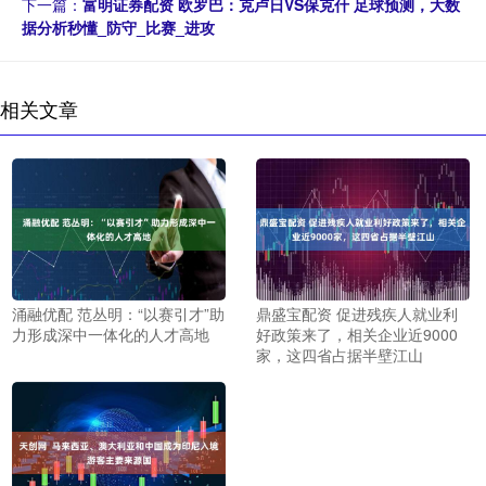
下一篇：
富明证券配资 欧罗巴：克卢日VS保克什 足球预测，大数
据分析秒懂_防守_比赛_进攻
相关文章
涌融优配 范丛明：“以赛引才”助
鼎盛宝配资 促进残疾人就业利
力形成深中一体化的人才高地
好政策来了，相关企业近9000
家，这四省占据半壁江山