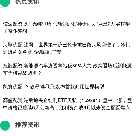
热点资讯
信达配资 从1场到31场：湖南新化“种子计划”点燃2万乡村学
子奋斗梦想
海顺优配 法网｜世界第一萨巴伦卡被巴黎大风刮懵了，冷门
迭爆的女单赛场彻底乱了套
巍巍配资 新能源汽车渗透率站稳50%大关 政策退场后新能源
车为何越战越勇？
凯狮优配 “AI教母”李飞飞发布首款商用世界模型
高盛配资 港股通央企红利ETF天弘（159281）盘中上涨，盘
中价格已连续5天创新高，红利资产成9月以来资金配置焦点
推荐资讯