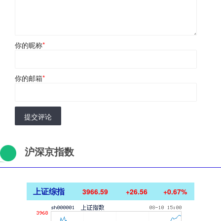
你的昵称
*
你的邮箱
*
提交评论
沪深京指数
上证综指
3966.59
+26.56
+0.67%