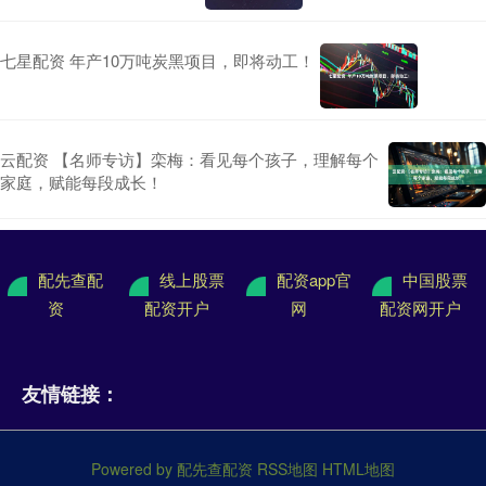
七星配资 年产10万吨炭黑项目，即将动工！
云配资 【名师专访】栾梅：看见每个孩子，理解每个
家庭，赋能每段成长！
配先查配
线上股票
配资app官
中国股票
资
配资开户
网
配资网开户
友情链接：
Powered by
配先查配资
RSS地图
HTML地图