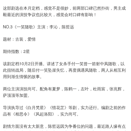
这部剧选在本月定档，感觉不是很妙，前两部口碑已然扑街，男主成
毅最近的演技争议也比较大，感觉会对口碑有影响！
NO.3《一笑随歌》主演：李沁，陈哲远
题材：古装，爱情
期待指数：2星
该剧定档10月2日开播。讲述了女杀手付一笑曾一箭射中凤随歌，以
此扭转战局，随后付一笑坠崖失忆，再度偶遇凤随歌，两人从相互利
用到渐生情愫的故事。
两位主演演技尚可。配角有夏梦，陈鹤一，左叶，杜雨宸，张兆辉，
萨顶顶等加盟。
导演执导过《白月梵星》《惜花芷》等剧，实力还行。编剧之前的作
品有《相思令》《风起洛阳》，实力尚可。
剧情方面没有太大新意，陈哲远因为争番位的问题，最近路人缘有点