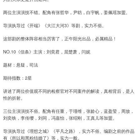
两位主演演技不错。配角有张哲华，尹昉，白宇帆，姜佩瑶加盟。
导演执导过《开端》《大江大河3》等剧，实力不俗。
这部剧的整体阵容相当厉害了，正午阳光出品，必属精品！
NO.10《信条》主演：刘奕君，屈楚萧，闫妮
题材：悬疑，司法
期待指数：2星
讲述了两位价值观不同的检察官对不同案件的解读，真相背后，是人
性的折射。
三位主演演技不俗。配角有任重，于瑾维，张龄心，蓝盈莹，周放，
刘奕铁，李传缨，刘同，冯嘉怡，张绍刚，王真儿等加盟。
导演执导过《理想之城》《平凡之路》，实力不俗。编剧之前的作品
有《所以和黑粉结婚了》等，实力一般。