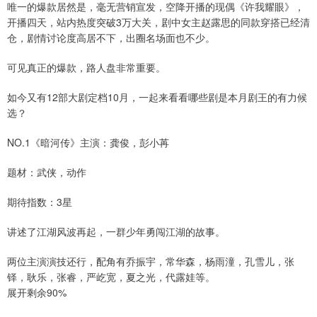
唯一的爆款居然是，毫无营销宣发，空降开播的现偶《许我耀眼》，
开播四天，站内热度突破3万大关，剧中女主赵露思的同款穿搭已经清
仓，剧情讨论度高居不下，出圈名场面也不少。
可见真正的爆款，路人盘非常重要。
如今又有12部大剧定档10月，一起来看看哪些剧是本月剧王的有力候
选？
NO.1《暗河传》主演：龚俊，彭小苒
题材：武侠，动作
期待指数：3星
讲述了江湖风波再起，一群少年勇闯江湖的故事。
两位主演演技还行，配角有乔振宇，常华森，杨雨潼，孔雪儿，张
铎，耿乐，张睿，严屹宽，夏之光，代露娃等。
展开剩余90%