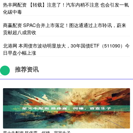
热丰网配资 【转载】注意了！汽车内稍不注意 也会引发一氧
化碳中毒
商赢配资 SPAC合并上市落定！图达通通过上市聆讯，蔚来
贡献超八成营收
北港网 本周债市波动明显放大，30年国债ETF（511090）今
日早盘小幅上涨
推荐资讯
星火牛配资 陈伟霆、何穗，官宣生子