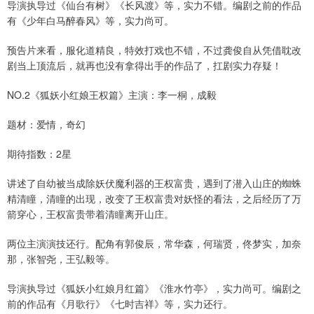
导演执导过《仙台有树》《长风渡》等，实力不错。编剧之前的作品
有《少年白马醉春风》等，实力尚可。
预告片来看，服化道精良，特效打戏也不错，不过龚俊自从凭借耽改
剧当上顶流后，就再也没有拿得出手的作品了，扛剧实力存疑！
NO.2《狐妖小红娘王权篇》主演：李一桐，成毅
题材：爱情，奇幻
期待指数：2星
讲述了自幼被当成除妖伏魔利器的王权富贵，遇到了潜入山庄的蜘蛛
精清瞳，清瞳的出现，改变了王权富贵对妖怪的看法，之后经历了万
箭穿心，王权富贵带着清瞳离开山庄。
两位主演演技还行。配角有郭俊辰，常华森，何瑞贤，佟梦实，加奈
那，张智尧，王弘毅等。
导演执导过《狐妖小红娘月红篇》《淮水竹亭》，实力尚可。编剧之
前的作品有《月歌行》《七时吉祥》等，实力还行。