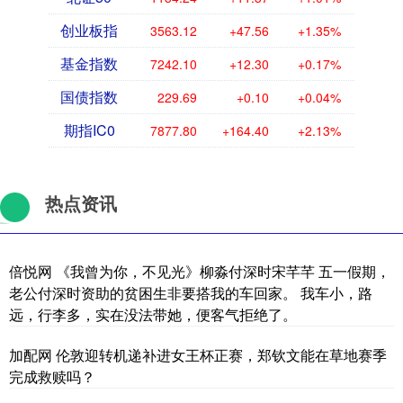
创业板指
3563.12
+47.56
+1.35%
基金指数
7242.10
+12.30
+0.17%
国债指数
229.69
+0.10
+0.04%
期指IC0
7877.80
+164.40
+2.13%
热点资讯
倍悦网 《我曾为你，不见光》柳淼付深时宋芊芊 五一假期，
老公付深时资助的贫困生非要搭我的车回家。 我车小，路
远，行李多，实在没法带她，便客气拒绝了。
加配网 伦敦迎转机递补进女王杯正赛，郑钦文能在草地赛季
完成救赎吗？