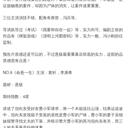
证据确凿的案件，却因为尸体的消失，让案件迷雾重重。
三位主演演技不错。配角有唐曾，冯兵等。
导演执导过《考试》《我要和你在一起》等，实力尚可。编剧之前的
作品有《绑架游戏》《清明上河图密码》等，实力一般。冯小刚担任
监制。
预告片质感还是可以的，不过悬疑最看重幕后班底的实力，这部的品
质感觉有点悬！
NO.9《命悬一生》主演：黄轩，李庚希
题材：悬疑
期待指数：4星
讲述了倪向东受好友曹小军请求，将一个木箱送往山顶，结果运送途
中，倪向东发现箱子里装的居然是曹小军的尸体，曹小军的妻子吴细
妹报警寻找丈夫的下落，并暗示警方曹小军的死与倪向东有关，而三
人的关系更是扑朔迷离。