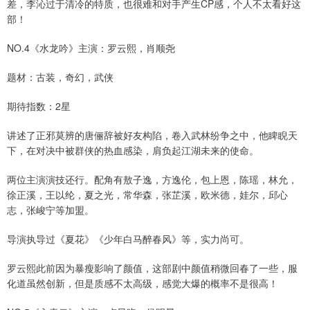
差，李沁过于清冷的特质，也很难和对手产生CP感，个人不太看好这
部！
NO.4《水龙吟》主演：罗云熙，肖顺尧
题材：古装，奇幻，武侠
期待指数：2星
讲述了正邪莫辨的唐俪辞被好友构陷，卷入武林纷争之中，他睥睨天
下，在对决中被群侠的热血感染，肩负起江湖未来的使命。
两位主演演技还行。配角有敖子逸，方逸伦，包上恩，陈瑶，林允，
徐正溪，王以纶，夏之光，常华森，张芷溪，欧米德，娃尔，邱心
志，张峻宁等加盟。
导演执导过《夏花》《少年白马醉春风》等，实力尚可。
罗云熙此前因为暴瘦影响了颜值，这部剧中颜值稍微回春了一些，服
化道虽然创新，但是质感不太高级，感觉大爆的概率不是很高！