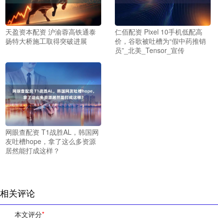
天盈资本配资 沪渝蓉高铁通泰
仁佰配资 Pixel 10手机低配高
扬特大桥施工取得突破进展
价，谷歌被吐槽为“假中药推销
员”_北美_Tensor_宣传
网眼查配资 T1战胜AL，韩国网
友吐槽hope，拿了这么多资源
居然能打成这样？
相关评论
本文评分
*