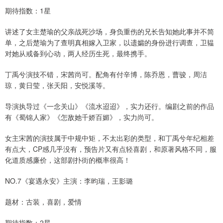
期待指数：1星
讲述了女主楚瑜的父亲战死沙场，身负重伤的兄长告知她此事并不简
单，之后楚瑜为了查明真相嫁入卫家，以遗孀的身份进行调查，卫韫
对她从戒备到心动，两人经历生死，最终携手。
丁禹兮演技不错，宋茜尚可。配角有付辛博，陈乔恩，曹骏，周洁
琼，黄日莹，张天阳，安悦溪等。
导演执导过《一念关山》《流水迢迢》，实力还行。编剧之前的作品
有《蜀锦人家》《怎敌她千娇百媚》，实力尚可。
女主宋茜的演技属于中规中矩，不太出彩的类型，和丁禹兮年纪相差
有点大，CP感几乎没有，预告片又有点轻喜剧，和原著风格不同，服
化道质感廉价，这部剧扑街的概率很高！
NO.7《宴遇永安》主演：李昀瑞，王影璐
题材：古装，喜剧，爱情
期待指数：2星