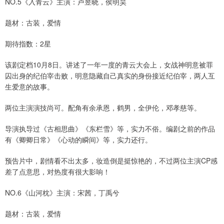
NO.5《入青云》主演：卢昱晓，侯明昊
题材：古装，爱情
期待指数：2星
该剧定档10月8日。讲述了一年一度的青云大会上，女战神明意被罪
囚出身的纪伯宰击败，明意隐藏自己真实的身份接近纪伯宰，两人互
生爱意的故事。
两位主演演技尚可。配角有余承恩，鹤男，全伊伦，邓孝慈等。
导演执导过《古相思曲》《东栏雪》等，实力不俗。编剧之前的作品
有《卿卿日常》《心动的瞬间》等，实力还行。
预告片中，剧情看不出太多，妆造倒是挺惊艳的，不过两位主演CP感
差了点意思，对热度有很大影响！
NO.6《山河枕》主演：宋茜，丁禹兮
题材：古装，爱情