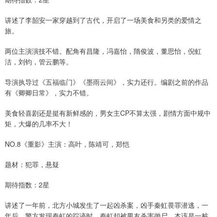
讲述了李韶安一家穿越到了古代，开启了一场美食和另类的爱情之
旅。
两位主演演技不错。配角有昌隆，冯嘉怡，隋俊波，董思怡，倪虹
洁，刘钧，管云鹏等。
导演执导过《五福临门》《墨雨云间》，实力还行。编剧之前的作品
有《卿卿日常》，实力不错。
美食轻喜剧还是挺有新鲜感的，男女主CP不算太强，剧情方面中规中
矩，大爆的几率不大！
NO.8《重影》主演：高叶，陈靖可，郑恺
题材：犯罪，悬疑
期待指数：2星
讲述了一年前，北方小城发生了一起凶杀案，凶手秦虹畏罪潜逃，一
年后，警方发现秦虹的踪迹时，秦虹却被男友杀害抛尸，本该是一桩