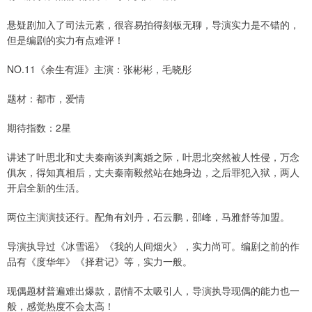
悬疑剧加入了司法元素，很容易拍得刻板无聊，导演实力是不错的，
但是编剧的实力有点难评！
NO.11《余生有涯》主演：张彬彬，毛晓彤
题材：都市，爱情
期待指数：2星
讲述了叶思北和丈夫秦南谈判离婚之际，叶思北突然被人性侵，万念
俱灰，得知真相后，丈夫秦南毅然站在她身边，之后罪犯入狱，两人
开启全新的生活。
两位主演演技还行。配角有刘丹，石云鹏，邵峰，马雅舒等加盟。
导演执导过《冰雪谣》《我的人间烟火》，实力尚可。编剧之前的作
品有《度华年》《择君记》等，实力一般。
现偶题材普遍难出爆款，剧情不太吸引人，导演执导现偶的能力也一
般，感觉热度不会太高！