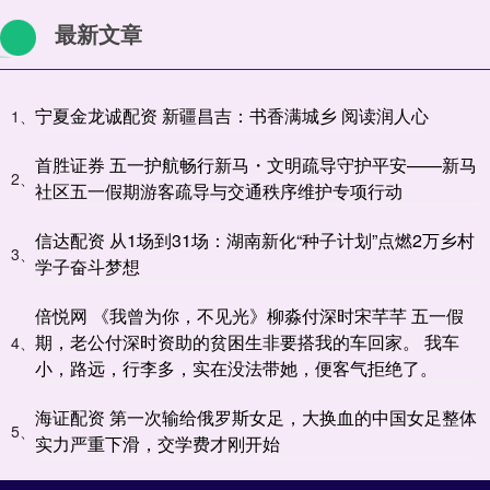
最新文章
宁夏金龙诚配资 新疆昌吉：书香满城乡 阅读润人心
1、
首胜证券 五一护航畅行新马・文明疏导守护平安——新马
2、
社区五一假期游客疏导与交通秩序维护专项行动
信达配资 从1场到31场：湖南新化“种子计划”点燃2万乡村
3、
学子奋斗梦想
倍悦网 《我曾为你，不见光》柳淼付深时宋芊芊 五一假
期，老公付深时资助的贫困生非要搭我的车回家。 我车
4、
小，路远，行李多，实在没法带她，便客气拒绝了。
海证配资 第一次输给俄罗斯女足，大换血的中国女足整体
5、
实力严重下滑，交学费才刚开始