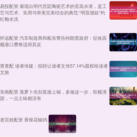
易投配资 展现出明代宫廷陶瓷艺术的至高水准，是工
艺与艺术、实用与审美完美结合的典范:“明宣德款”钧
红釉水洗
怀远配资 汽车制造商和船东警告特朗普政府：征收高
额港口费将适得其反
查查配 读者传媒：拟转让读者文传57.14%股权给读者
文旅
东南配资 蒸萝卜先别直接上锅，多做这一步，软糯清
甜，一点土味都没有
老百姓配资 香辣花椒鸡