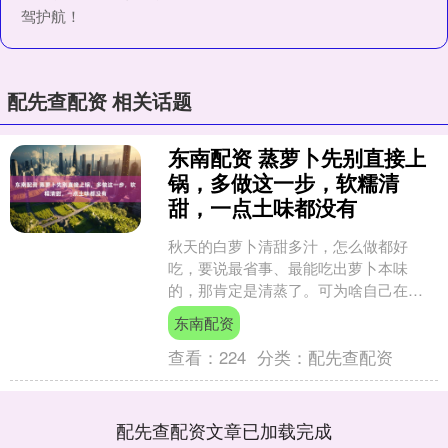
驾护航！
配先查配资 相关话题
东南配资 蒸萝卜先别直接上
锅，多做这一步，软糯清
甜，一点土味都没有
秋天的白萝卜清甜多汁，怎么做都好
吃，要说最省事、最能吃出萝卜本味
的，那肯定是清蒸了。可为啥自己在家
蒸出来的萝卜总带着一股怪怪的土腥
东南配资
味，一点不清甜呢？其实很多人第....
查看：
224
分类：
配先查配资
配先查配资文章已加载完成