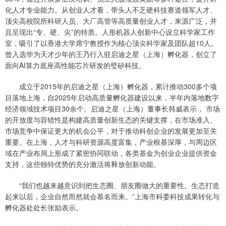
化人才专业能力。从创业人才看，带头人不乏硬科技赛道领军人才、
顶尖高校院所科研人员、大厂高管等高质量创业人才，来源广泛，并
且呈现出“专、硬、尖”的特质。人形机器人创新中心设立科学家工作
室，吸引了以香港大学席宁教授作为核心顶尖科学家及团队超10人。
曾入选华为天才少年的王乃行入驻启迪之星（上海）孵化器，创立了
面向AI算力底座高性能芯片研发的璧矽科技。
成立于2015年的启迪之星（上海）孵化器，累计推动300多个项
目落地上海，自2025年启动高质量孵化器建设以来，半年内落地数字
经济领域技术项目30余个。启迪之星（上海）董事长韩威表示， 市场
的开放度与容错性是构建高质量创新生态的关键支撑，在市场准入、
市场竞争中保证更大的机会公平，对于推动科创企业的发展更加至关
重要。在上海，人才与科研资源高度富集，产业根基深厚，与周边区
域在产业布局上形成了紧密协同联动，各类基金为创业企业提供资金
支持，这些独特优势的充分激活将释放创新动能。
“我们也越来越意识到把生态圈、朋友圈做大的重要性。生态打造
起来以后，企业自然而然就会慕名而来。”上海市科委科技成果转化与
孵化器处处长张励表示。