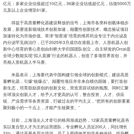
亿元；多家企业估值超过10亿元，36家企业估值超亿元，估值5000万
元及以上企业增至61家。
得益于高质量孵化器建设释放的信号，上海市各类科创载体稳步
发展，新赛道新领域技术创新加速，颠覆性创新技术、概念验证项目
加速转化为市场价值。莘泽“智星港”培育的维昇药业专注于内分泌及
内分泌罕见病治疗，已于2025年3月成功在港股上市。人形机器人创
新中心培育的青心意创由剑桥大学归国团队创立，自主研发的OrcaⅠ是
全球少数能实现“拟人直膝”行走的机器人，创造了多项世界首创，并
亮相人形机器人半马赛。
米磊表示，上海要代表中国构建引领全球的创新模式，建设高质
量孵化器，引爆“核爆点”。颠覆性项目并非来自模仿跟随，要打造创
新生态，培育鼓励原创的创新文化，营造宽容试错的氛围。同时汇聚
全球顶尖创新人才，给予人才更高的认可，整合投资、人才、供应
链、产业需求等各类资源，打破过去的平均主义，“把所有的创新要素
聚到极小的一个点上，才能产生核聚变。”
目前，上海顶尖人才牵引的格局渐成趋势，12家高质量孵化器夯
实以复合型人才为主的运营团队，专业孵化人员近200人，同比增长
33%；通过开展多层次培训、员工入股绩效奖励等多种途径，提升孵