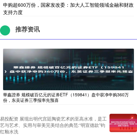
申购超600万份，国家发改委：加大人工智能领域金融和财政
支持力度
推荐资讯
華鑫證券 规模破百亿元的证券ETF（159841）盘中获净申购360万
份，东吴证券三季报率先预喜
易投配资 展现出明代宫廷陶瓷艺术的至高水准，是工
艺与艺术、实用与审美完美结合的典范:“明宣德款”钧
红釉水洗