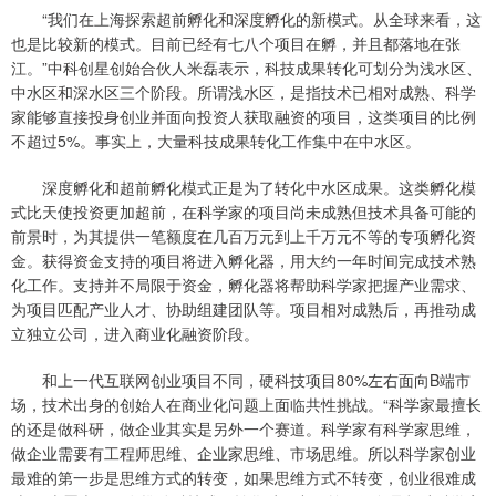
“我们在上海探索超前孵化和深度孵化的新模式。从全球来看，这
也是比较新的模式。目前已经有七八个项目在孵，并且都落地在张
江。”中科创星创始合伙人米磊表示，科技成果转化可划分为浅水区、
中水区和深水区三个阶段。所谓浅水区，是指技术已相对成熟、科学
家能够直接投身创业并面向投资人获取融资的项目，这类项目的比例
不超过5%。事实上，大量科技成果转化工作集中在中水区。
深度孵化和超前孵化模式正是为了转化中水区成果。这类孵化模
式比天使投资更加超前，在科学家的项目尚未成熟但技术具备可能的
前景时，为其提供一笔额度在几百万元到上千万元不等的专项孵化资
金。获得资金支持的项目将进入孵化器，用大约一年时间完成技术熟
化工作。支持并不局限于资金，孵化器将帮助科学家把握产业需求、
为项目匹配产业人才、协助组建团队等。项目相对成熟后，再推动成
立独立公司，进入商业化融资阶段。
和上一代互联网创业项目不同，硬科技项目80%左右面向B端市
场，技术出身的创始人在商业化问题上面临共性挑战。“科学家最擅长
的还是做科研，做企业其实是另外一个赛道。科学家有科学家思维，
做企业需要有工程师思维、企业家思维、市场思维。所以科学家创业
最难的第一步是思维方式的转变，如果思维方式不转变，创业很难成