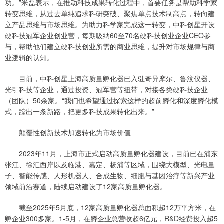
功。”米磊表示，在推动科技成果转化过程中，首要任务是帮助科学家
转变思维，从过去单纯追求科研突破、聚焦单点技术制高点，转向建
立产品思维与市场思维。为助力科学家完成这一转变，中科创星开设
硬科技冠军企业创业营，每期吸纳60至70名硬科技创业企业CEO参
与，帮助他们建立硬科技创业所需的商业思维，提升对市场规律与商
业逻辑的认知。
目前，中科创星上海高质量孵化器已入驻奇异摩尔、鲁汶仪器、
光引科技等企业，通过投资、冠军营等纽带，对接各类硬科技企业
（团队）50余家。“我们也希望通过探索这样的超前孵化和深度孵化模
式，蹚出一条新路，把更多科技成果转化出来。”
颠覆性创新技术加速转化为市场价值
2023年11月，上海市正式启动高质量孵化器建设，目前已在浦东
张江、徐汇西岸以及临港、嘉定、杨浦等区域，围绕大模型、光电量
子、智能传感、人形机器人、合成生物、细胞与基因治疗等新兴产业
领域前沿赛道，陆续启动建设了12家高质量孵化器。
截至2025年5月底，12家高质量孵化器总面积超12万平方米，在
孵企业300多家。1-5月，在孵企业总营收超6亿元，R&D经费投入超5