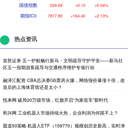
国债指数
229.69
+0.10
+0.04%
期指IC0
7877.80
+164.40
+2.13%
热点资讯
首胜证券 五一护航畅行新马・文明疏导守护平安——新马社
区五一假期游客疏导与交通秩序维护专项行动
融泽汇配资 CBA总决赛G5票房火爆，网络报价暴涨十倍，改
造后的上海体育馆还是太小？
悦来网 破局20万级市场，红旗开启“为家造车”新时代
和兴网 工业机器人市场持续火热，企业利润为何跟不上？
股道50策略 机器人ETF（159770）规模创历史新高，实时净