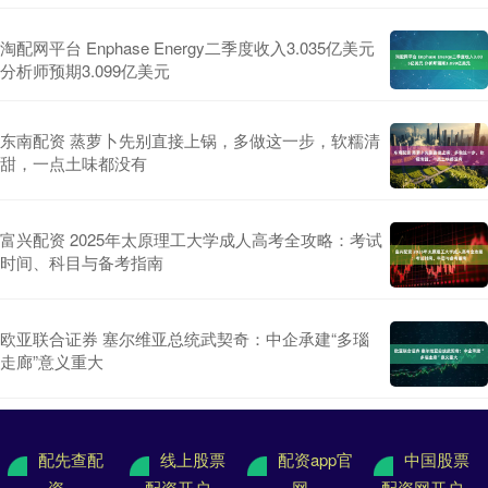
淘配网平台 Enphase Energy二季度收入3.035亿美元
分析师预期3.099亿美元
东南配资 蒸萝卜先别直接上锅，多做这一步，软糯清
甜，一点土味都没有
富兴配资 2025年太原理工大学成人高考全攻略：考试
时间、科目与备考指南
欧亚联合证券 塞尔维亚总统武契奇：中企承建“多瑙
走廊”意义重大
配先查配
线上股票
配资app官
中国股票
资
配资开户
网
配资网开户