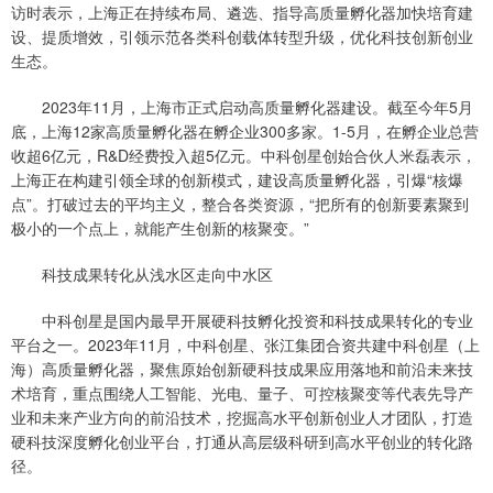
访时表示，上海正在持续布局、遴选、指导高质量孵化器加快培育建
设、提质增效，引领示范各类科创载体转型升级，优化科技创新创业
生态。
2023年11月，上海市正式启动高质量孵化器建设。截至今年5月
底，上海12家高质量孵化器在孵企业300多家。1-5月，在孵企业总营
收超6亿元，R&D经费投入超5亿元。中科创星创始合伙人米磊表示，
上海正在构建引领全球的创新模式，建设高质量孵化器，引爆“核爆
点”。打破过去的平均主义，整合各类资源，“把所有的创新要素聚到
极小的一个点上，就能产生创新的核聚变。”
科技成果转化从浅水区走向中水区
中科创星是国内最早开展硬科技孵化投资和科技成果转化的专业
平台之一。2023年11月，中科创星、张江集团合资共建中科创星（上
海）高质量孵化器，聚焦原始创新硬科技成果应用落地和前沿未来技
术培育，重点围绕人工智能、光电、量子、可控核聚变等代表先导产
业和未来产业方向的前沿技术，挖掘高水平创新创业人才团队，打造
硬科技深度孵化创业平台，打通从高层级科研到高水平创业的转化路
径。