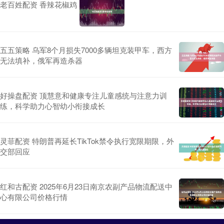
老百姓配资 香辣花椒鸡
五五策略 乌军8个月损失7000多辆坦克装甲车，西方
无法填补，俄军再造杀器
好操盘配资 顶慧意和健康专注儿童感统与注意力训
练，科学助力心智幼小衔接成长
灵菲配资 特朗普再延长TikTok禁令执行宽限期限，外
交部回应
红和古配资 2025年6月23日南京农副产品物流配送中
心有限公司价格行情