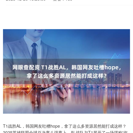
T1战胜AL，韩国网友吐槽hope，拿了这么多资源居然能打成这样？
2025英雄联盟全球总决赛八强赛上，AL战队与T1展开了一场堪称“年