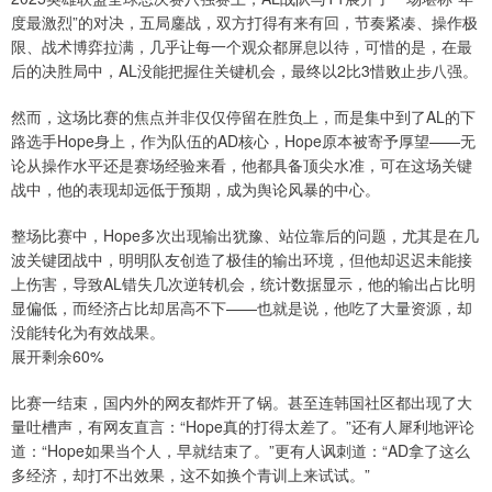
度最激烈”的对决，五局鏖战，双方打得有来有回，节奏紧凑、操作极
限、战术博弈拉满，几乎让每一个观众都屏息以待，可惜的是，在最
后的决胜局中，AL没能把握住关键机会，最终以2比3惜败止步八强。
然而，这场比赛的焦点并非仅仅停留在胜负上，而是集中到了AL的下
路选手Hope身上，作为队伍的AD核心，Hope原本被寄予厚望——无
论从操作水平还是赛场经验来看，他都具备顶尖水准，可在这场关键
战中，他的表现却远低于预期，成为舆论风暴的中心。
整场比赛中，Hope多次出现输出犹豫、站位靠后的问题，尤其是在几
波关键团战中，明明队友创造了极佳的输出环境，但他却迟迟未能接
上伤害，导致AL错失几次逆转机会，统计数据显示，他的输出占比明
显偏低，而经济占比却居高不下——也就是说，他吃了大量资源，却
没能转化为有效战果。
展开剩余60%
比赛一结束，国内外的网友都炸开了锅。甚至连韩国社区都出现了大
量吐槽声，有网友直言：“Hope真的打得太差了。”还有人犀利地评论
道：“Hope如果当个人，早就结束了。”更有人讽刺道：“AD拿了这么
多经济，却打不出效果，这不如换个青训上来试试。”