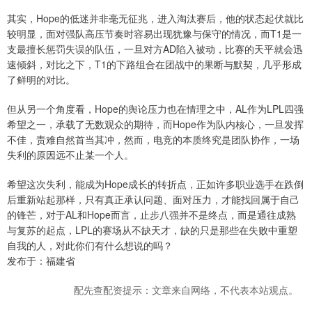
其实，Hope的低迷并非毫无征兆，进入淘汰赛后，他的状态起伏就比
较明显，面对强队高压节奏时容易出现犹豫与保守的情况，而T1是一
支最擅长惩罚失误的队伍，一旦对方AD陷入被动，比赛的天平就会迅
速倾斜，对比之下，T1的下路组合在团战中的果断与默契，几乎形成
了鲜明的对比。
但从另一个角度看，Hope的舆论压力也在情理之中，AL作为LPL四强
希望之一，承载了无数观众的期待，而Hope作为队内核心，一旦发挥
不佳，责难自然首当其冲，然而，电竞的本质终究是团队协作，一场
失利的原因远不止某一个人。
希望这次失利，能成为Hope成长的转折点，正如许多职业选手在跌倒
后重新站起那样，只有真正承认问题、面对压力，才能找回属于自己
的锋芒，对于AL和Hope而言，止步八强并不是终点，而是通往成熟
与复苏的起点，LPL的赛场从不缺天才，缺的只是那些在失败中重塑
自我的人，对此你们有什么想说的吗？
发布于：福建省
配先查配资提示：文章来自网络，不代表本站观点。