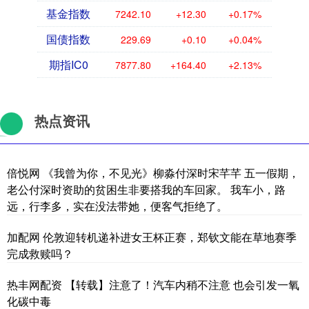
基金指数
7242.10
+12.30
+0.17%
国债指数
229.69
+0.10
+0.04%
期指IC0
7877.80
+164.40
+2.13%
热点资讯
倍悦网 《我曾为你，不见光》柳淼付深时宋芊芊 五一假期，
老公付深时资助的贫困生非要搭我的车回家。 我车小，路
远，行李多，实在没法带她，便客气拒绝了。
加配网 伦敦迎转机递补进女王杯正赛，郑钦文能在草地赛季
完成救赎吗？
热丰网配资 【转载】注意了！汽车内稍不注意 也会引发一氧
化碳中毒