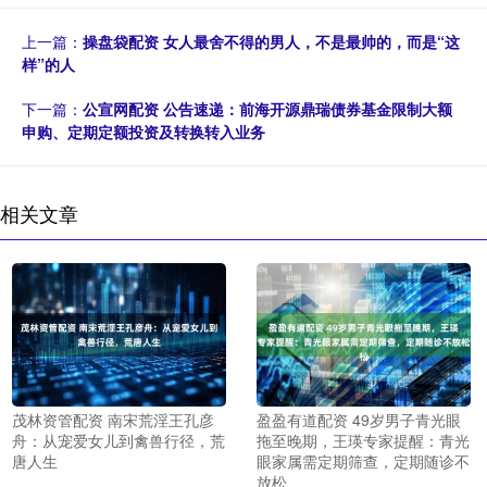
上一篇：
操盘袋配资 女人最舍不得的男人，不是最帅的，而是“这
样”的人
下一篇：
公宣网配资 公告速递：前海开源鼎瑞债券基金限制大额
申购、定期定额投资及转换转入业务
相关文章
茂林资管配资 南宋荒淫王孔彦
盈盈有道配资 49岁男子青光眼
舟：从宠爱女儿到禽兽行径，荒
拖至晚期，王瑛专家提醒：青光
唐人生
眼家属需定期筛查，定期随诊不
放松