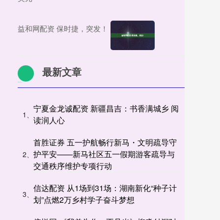
益和网配资 保时捷，突发！
最新文章
宁夏金龙诚配资 新疆昌吉：书香满城乡 阅
1、
读润人心
首胜证券 五一护航畅行新马・文明疏导守
护平安——新马社区五一假期游客疏导与
2、
交通秩序维护专项行动
信达配资 从1场到31场：湖南新化“种子计
3、
划”点燃2万乡村学子奋斗梦想