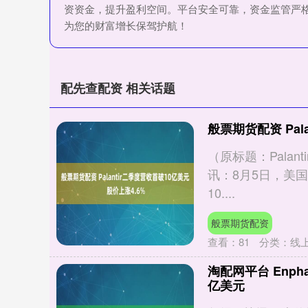
资资金，提升盈利空间。平台安全可靠，资金监管严
为您的财富增长保驾护航！
配先查配资 相关话题
般票期货配资 Pal
（原标题：Palan
讯：8月5日，美国
10....
般票期货配资
查看：
81
分类：
线
淘配网平台 Enpha
亿美元