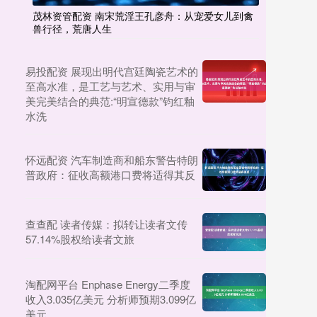
茂林资管配资 南宋荒淫王孔彦舟：从宠爱女儿到禽
兽行径，荒唐人生
易投配资 展现出明代宫廷陶瓷艺术的
至高水准，是工艺与艺术、实用与审
美完美结合的典范:“明宣德款”钧红釉
水洗
怀远配资 汽车制造商和船东警告特朗
普政府：征收高额港口费将适得其反
查查配 读者传媒：拟转让读者文传
57.14%股权给读者文旅
淘配网平台 Enphase Energy二季度
收入3.035亿美元 分析师预期3.099亿
美元