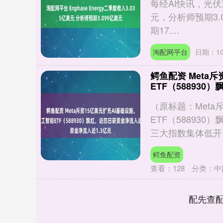
每经AI快讯，光伏逆
元，分析师预期3.
期17....
淘配网平台
日期：10
鳄鱼配资 Meta
ETF（58893
（原标题：Meta
ETF（588930
三大指数集体低开..
鳄鱼配资
查看：
128
分类：
中
配先查