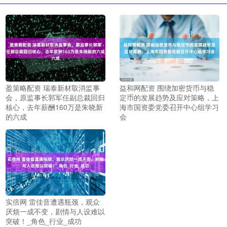
盈策略配资 瑞泰新材取消监事
益和网配资 围绕加密货币与稳
会，原监事长郭军任副总裁回归
定币的发展趋势及应对策略，上
核心，去年薪酬160万是朱晓新
海市国资委党委召开中心组学习
的六成
会
实倍网 雷佳音遭遇瓶颈，观众
厌烦一成不变，剧情与人设难以
突破！_角色_行业_成功