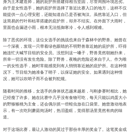
身为土木建造师，她的庇护所搭建得相当坚固，尽管周围环境恶劣。
由于是女性选手，她的庇护所选择了靠近比赛入口的地方，这样不仅
能提供一点心理安慰，还能知道自己是否被淘汰。虽然靠近入口，但
这简易的竹叶和枯草搭建的庇护所，却并不结实。在外面下大雨时，
里面也会漏进小雨，根本无法抵御寒冷，令人感到艰难。
除了恶劣的环境，这位女选手的挑战也来自于森林中的野兽。她曾在
一个深夜，发现一只带着绿色眼睛的不明野兽靠近她的庇护所，吓得
她连忙大喊节目组的安全员。没想到这一嗓子，野兽竟然朝她扑来，
所幸一切没有发生危险。除了野兽，夜晚的危险还来自于人。作为唯
一的女性选手，她时常能感觉到有人悄悄靠近她的庇护所。在这种情
况下，节目组为她准备了哨子，以保证她的安全。如果遇到这种情
况，她可以吹哨子而不会被判犯规。
随着时间的推移，女选手的身体状态越来越差，与刚参赛时相比，她
已经瘦了许多。她在比赛中几乎没有食物可吃，每天只能以鸡蛋大小
的野猕猴桃为主食，还会偶尔抓一些蝗虫放在口袋里。她曾激动地表
示，有一次吃到蘑菇炖汤时，热泪盈眶，觉得那汤里竟然有肉的味
道。
对于这场比赛，最让人激动的莫过于那份丰厚的奖金了。这笔奖金或