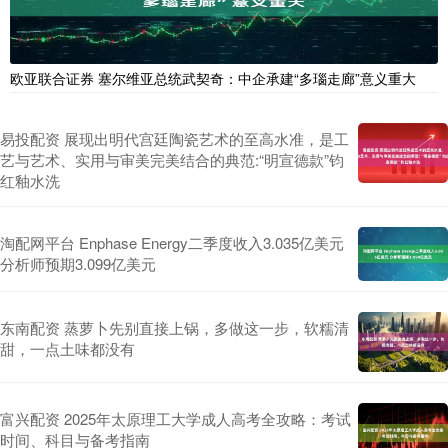
欧亚联合证券 塞尔维亚总统武契奇：中企承建“多瑙走廊”意义重大
易投配资 展现出明代宫廷陶瓷艺术的至高水准，是工
艺与艺术、实用与审美完美结合的典范:“明宣德款”钧
红釉水洗
淘配网平台 Enphase Energy二季度收入3.035亿美元
分析师预期3.099亿美元
东南配资 蒸萝卜先别直接上锅，多做这一步，软糯清
甜，一点土味都没有
富兴配资 2025年太原理工大学成人高考全攻略：考试
时间、科目与备考指南