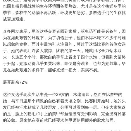
也因其极具挑战性的生存环境而备受热议。尤其是在这个接近冬季的
季节，森林中的动物不再活跃，环境更加恶劣，参赛选手们的生存挑
战更加艰难。
众多网友表示，尽管这些参赛者回到家后，驱虫药可能是必备的，因
为在如此艰苦的环境下，为了填饱肚子，他们不得不吃下不少平时难
以想象的食物。而其中最为引人注目的，莫过于这场比赛的首位女选
手。她的表现让许多人震惊。比赛的第一天，她就用尽全力钻木取
火，长达五个小时。那嫩白的手掌上冒出了四个水泡，但看到火苗终
于升起，她激动得几乎要哭出来。即便是旁观者，也都为她鼓掌，毕
竟在如此艰难的条件下，能够点燃一把火，实属不易。
展开剩余72%
这位女选手现实生活中是一位29岁的土木建造师，然而在比赛中的
她，与平日里那个精致的自己有着天壤之别。比赛刚开始时，她的头
发已经被汗水粘成了几缕湿发，分明可以看到每一层。但令大家惊讶
的是，脸上的睫毛和手上的美甲却丝毫没有受到影响，完全没有掉落
的迹象。原来她在赛前就已经要求美甲师使用额外的胶水加固。